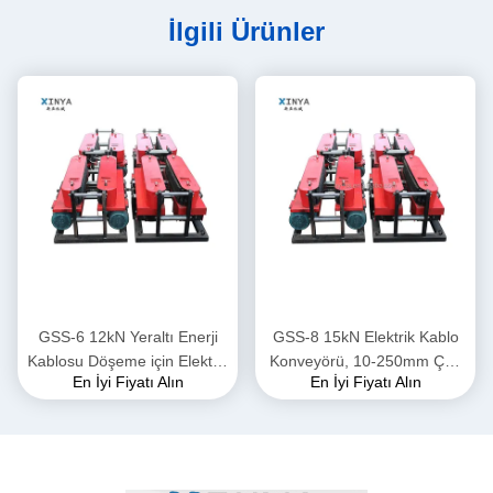
İlgili Ürünler
GSS-6 12kN Yeraltı Enerji
GSS-8 15kN Elektrik Kablo
Kablosu Döşeme için Elektrik
Konveyörü, 10-250mm Çap
En İyi Fiyatı Alın
En İyi Fiyatı Alın
Kablo Konveyörü
Aralığında Yeraltı Güç
Kablosu Döşemesi İçin