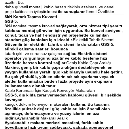
azaltır. Bu,
daha güvenli montaj, kablo hasarı riskinin azalması ve genel
proje kalitesinin iyileştirilmesi
ile sonuçlanır.
Temel Özellikler
8kN Kararlı Taşıma Kuvveti
GSS-5,
8kN nominal taşıma kuvveti
sağlayarak, orta hizmet tipi yeraltı
kablosu montaj görevleri için uygundur. Bu kuvvet seviyesi,
konut, ticari ve hafif endüstriyel projelerde kullanılan
standart güç kabloları için idealdir.
Elektrikli Tahrik Sistemi
Güvenilir bir elektrikli tahrik sistemi ile donatılan GSS-5,
sürekli çalışma saatleri boyunca
tutarlı çıktı ve sorunsuz çalışma
sağlar. Elektrik sistemi,
operatör yorgunluğunu azaltır ve kablo besleme hızı
üzerinde hassas kontrol sağlar.
Geniş Kablo Çapı Aralığı
Makine, geniş bir kablo çapı aralığını destekleyerek, en
yaygın kullanılan yeraltı güç kablolarıyla uyumlu hale getirir.
Bu çok yönlülük, yüklenicilerin sık sık ayarlama veya ek
aletler kullanmadan birden fazla projede aynı ekipmanı
kullanmasına olanak tanır.
Kablo Koruması İçin Kauçuk Konveyör Makaraları
GSS-5, dış kılıfa zarar vermeden kabloyu güvenli bir şekilde
kavrayan
kauçuk döküm konveyör makaraları
kullanır. Bu tasarım,
özellikle yüksek değerli güç kabloları için önemli olan
aşınmayı, deformasyonu ve yüzey izlerini en aza
indirir.
Ayarlanabilir Makaralı Aralık
Ayarlanabilir makara merkezi mesafesi, farklı kablo
boyutlarına hızlı uyum sağlayarak, sahada operasyonel