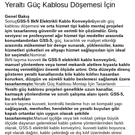
Yeraltı Güç Kablosu Döşemesi İçin
Genel Bakış
Sonuç
GSS-5 8kN Elektrikli Kablo Konveyörü
yeraltı güç
kablosu döşemesi
ve orta hizmet tipi kablo montaj projeleri
için tasarlanmış güvenilir ve verimli bir çözümdür. Giriş
seviyesi ve profesyonel ağır hizmet tipi modeller arasında
konumlandırılan GSS-5,
güç, kararlılık ve maliyet etkinliği
arasında mükemmel bir denge sunarak, yükleniciler, kamu
hizmetleri şirketleri ve altyapı hizmet sağlayıcıları için ideal
bir seçimdir.
Nominal
8kN taşıma kuvveti
ile GSS-5 elektrikli kablo konveyörü,
manuel yöntemlere veya temel mekanik aletlere kıyasla kablo
montaj verimliliğini önemli ölçüde artırır. Orta düzeyde direnç
gösteren yeraltı kanallarında bile kablo kılıfını hasardan
korurken, düzgün ve sürekli kablo beslemesi sağlamak üzere
tasarlanmıştır.
Yeraltı Güç Kablosu Montajı İçin Tasarlandı
Yeraltı güç kablosu projeleri genellikle uzun kanallar,
karmaşık yönlendirme ve sınırlı çalışma alanı içerir. GSS-5,
bu zorlukları
kararlı taşıma kuvveti, kontrollü besleme hızı ve kompakt yapı
sağlayarak, menholler, hendekler ve yeraltı kuyuları gibi
kapalı ortamlar için uygun olacak şekilde
tasarlanmıştır.
Manuel işçiliğe veya tek noktalı çekişe büyük
ölçüde dayanan geleneksel kablo çekme yöntemlerinden farklı
olarak, GSS-5 elektrikli kablo konveyörü, kuvveti kablo boyunca
eşit olarak dağıtır, kablo çekirdeği ve dış kılıf üzerindeki stresi