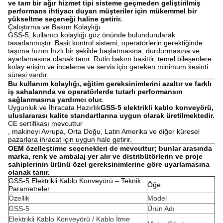
ve tam bir ağır hizmet tipi sisteme geçmeden geliştirilmiş
performans ihtiyacı duyan müşteriler için mükemmel bir
yükseltme seçeneği haline getirir.
Çalıştırma ve Bakım Kolaylığı
GSS-5, kullanıcı kolaylığı göz önünde bulundurularak
tasarlanmıştır. Basit kontrol sistemi, operatörlerin gerektiğinde
taşıma hızını hızlı bir şekilde başlatmasına, durdurmasına ve
ayarlamasına olanak tanır. Rutin bakım basittir, temel bileşenlere
kolay erişim ve inceleme ve servis için gereken minimum kesinti
süresi vardır.
Bu kullanım kolaylığı, eğitim gereksinimlerini azaltır ve farklı
iş sahalarında ve operatörlerde tutarlı performansın
sağlanmasına yardımcı olur.
Uygunluk ve İhracata Hazırlık
GSS-5 elektrikli kablo konveyörü,
uluslararası kalite standartlarına uygun olarak üretilmektedir.
CE sertifikası mevcuttur
, makineyi Avrupa, Orta Doğu, Latin Amerika ve diğer küresel
pazarlara ihracat için uygun hale getirir.
OEM özelleştirme seçenekleri de mevcuttur; bunlar arasında
marka, renk ve ambalaj yer alır ve distribütörlerin ve proje
sahiplerinin ürünü özel gereksinimlerine göre uyarlamasına
olanak tanır.
GSS-5 Elektrikli Kablo Konveyörü – Teknik
Öğe
Parametreler
Özellik
Model
GSS-5
Ürün Adı
Elektrikli Kablo Konveyörü / Kablo İtme