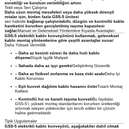
esnekliği ve kurulum verimliliğini artırır.
Tekli veya Seri Çalışma
Daha uzun montaj mesafeleri veya daha yüksek dirençli
rotalar için, birden fazla GSS-5 ünitesi
seri halinde
bağlanıp çalıştırılabilir, düzgün ve kontrollü kablo
hareketini korurken genişletilmiş taşıma kapasitesi
sağlar.
Manuel ve Geleneksel Yöntemlere Kıyasla Avantajları
GSS-5 elektrikli kablo konveyörünü kullanmak, geleneksel
kablo montaj yöntemlerine göre çeşitli avantajlar sunar:
Daha Yüksek Verimlilik
– Daha az kesinti süresi ile daha hızlı kablo
döşeme
Düşük İşçilik Maliyeti
– Sahada daha az işçi gerekir
Geliştirilmiş Güvenlik
– Daha az fiziksel zorlanma ve kaza riski azalır
Daha İyi
Kablo Koruması
– Eşit kuvvet dağılımı kablo hasarını önler
Tutarlı Montaj
Kalitesi
– Kontrollü hız ve kararlı taşıma kuvveti
Bu faydalar,
GSS-5'i, yüksek montaj standartlarını korurken üretkenliği
artırmak isteyen yükleniciler için tercih edilen bir çözüm
haline getirmektedir.
Tipik Uygulamalar
GSS-5 elektrikli kablo konveyörü, aşağıdakiler dahil olmak