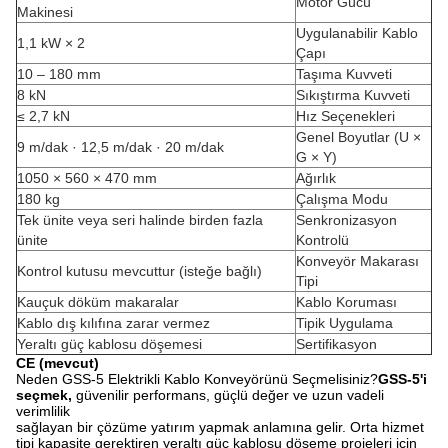
Motor Gücü
Makinesi
Uygulanabilir Kablo
1,1 kW × 2
Çapı
10 – 180 mm
Taşıma Kuvveti
8 kN
Sıkıştırma Kuvveti
≤ 2,7 kN
Hız Seçenekleri
Genel Boyutlar (U ×
9 m/dak · 12,5 m/dak · 20 m/dak
G × Y)
1050 × 560 × 470 mm
Ağırlık
180 kg
Çalışma Modu
Tek ünite veya seri halinde birden fazla
Senkronizasyon
ünite
Kontrolü
Konveyör Makarası
Kontrol kutusu mevcuttur (isteğe bağlı)
Tipi
Kauçuk döküm makaralar
Kablo Koruması
Kablo dış kılıfına zarar vermez
Tipik Uygulama
Yeraltı güç kablosu döşemesi
Sertifikasyon
CE (mevcut)
Neden GSS-5 Elektrikli Kablo Konveyörünü Seçmelisiniz?
GSS-5'i
seçmek,
güvenilir performans, güçlü değer ve uzun vadeli
verimlilik
sağlayan bir çözüme yatırım yapmak anlamına gelir. Orta hizmet
tipi kapasite gerektiren yeraltı güç kablosu döşeme projeleri için