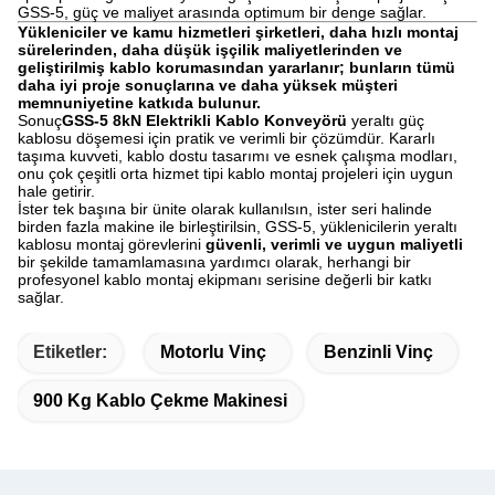
GSS-5, güç ve maliyet arasında optimum bir denge sağlar.
Yükleniciler ve kamu hizmetleri şirketleri, daha hızlı montaj
sürelerinden, daha düşük işçilik maliyetlerinden ve
geliştirilmiş kablo korumasından yararlanır; bunların tümü
daha iyi proje sonuçlarına ve daha yüksek müşteri
memnuniyetine katkıda bulunur.
Sonuç
GSS-5 8kN Elektrikli Kablo Konveyörü
yeraltı güç
kablosu döşemesi için pratik ve verimli bir çözümdür. Kararlı
taşıma kuvveti, kablo dostu tasarımı ve esnek çalışma modları,
onu çok çeşitli orta hizmet tipi kablo montaj projeleri için uygun
hale getirir.
İster tek başına bir ünite olarak kullanılsın, ister seri halinde
birden fazla makine ile birleştirilsin, GSS-5, yüklenicilerin yeraltı
kablosu montaj görevlerini
güvenli, verimli ve uygun maliyetli
bir şekilde tamamlamasına yardımcı olarak, herhangi bir
profesyonel kablo montaj ekipmanı serisine değerli bir katkı
sağlar.
Etiketler:
Motorlu Vinç
Benzinli Vinç
900 Kg Kablo Çekme Makinesi