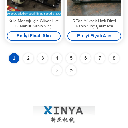
Kule Montajı İçin Güvenli ve
5 Ton Yüksek Hızlı Dizel
Güvenilir Kablo Vinç
Kablo Vinç Çekmece
Çektirmesi, 3T Dizel Güç
Kaldırma Vinçi, Hızlı Motor
En İyi Fiyatı Alın
En İyi Fiyatı Alın
Vinç
Elektrikli Vinçli Şaftlı Sürüş
1
2
3
4
5
6
7
8