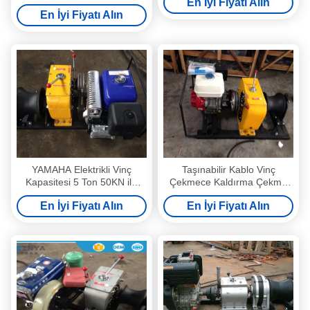
En İyi Fiyatı Alın
Motorlu
En İyi Fiyatı Alın
YAMAHA Elektrikli Vinç
Taşınabilir Kablo Vinç
Kapasitesi 5 Ton 50KN ile
Çekmece Kaldırma Çekme
Taşınabilir Kaldırma Çekme
Makinesi Elektrikli Vincin
En İyi Fiyatı Alın
En İyi Fiyatı Alın
Makinesi
Kapasitesi 5 Ton 50KN