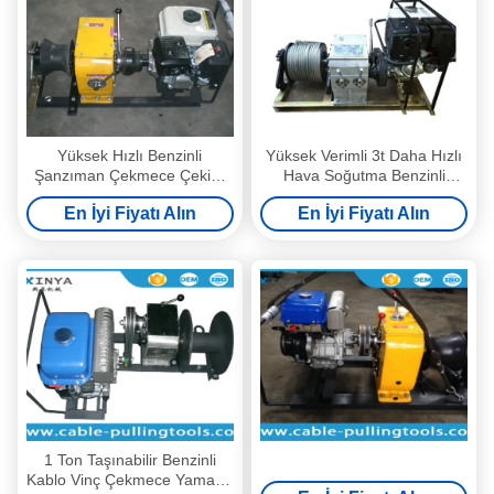
Yüksek Hızlı Benzinli
Yüksek Verimli 3t Daha Hızlı
Şanzıman Çekmece Çekişli
Hava Soğutma Benzinli
Şanzıman
Motorlu Vinç
En İyi Fiyatı Alın
En İyi Fiyatı Alın
1 Ton Taşınabilir Benzinli
Kablo Vinç Çekmece Yamaha