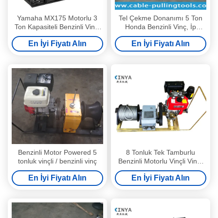
Yamaha MX175 Motorlu 3
Tel Çekme Donanımı 5 Ton
Ton Kapasiteli Benzinli Vinç,
Honda Benzinli Vinç, İp
Kablo Çekme için Taşınabilir
Çekme İçin
En İyi Fiyatı Alın
En İyi Fiyatı Alın
Çelik Şasi
Benzinli Motor Powered 5
8 Tonluk Tek Tamburlu
tonluk vinçli / benzinli vinç
Benzinli Motorlu Vinçli Vinçli
Vinçli Vinç
En İyi Fiyatı Alın
En İyi Fiyatı Alın