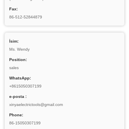
Fax:
86-512-52844879
İsim:
Ms. Wendy
Position:
sales
WhatsApp:
+8615050307199
e-posta :
xinyaelectrictools@gmail.com
Phone:
86-15050307199