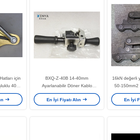
atları için
BXQ-Z-40B 14-40mm
16kN değerli
luklu 40KN
Ayarlanabilir Döner Kablo
50-150mm2 i
um Alaşımlı
Sıyırıcı, 6mm Uç Sıyırma
Paralel Ç
lın
En İyi Fiyatı Alın
En İyi F
cu
Derinliği ve Hafif 1,04kg Tasarım