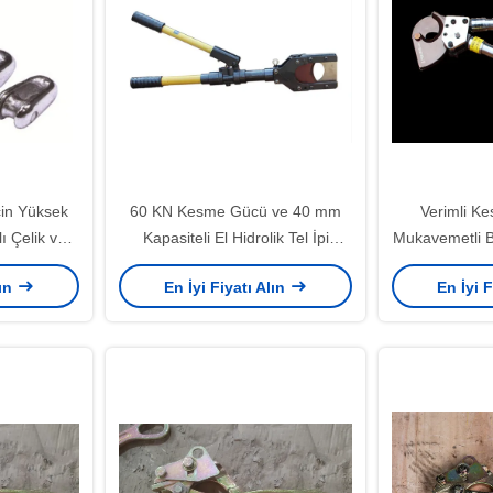
İçin Yüksek
60 KN Kesme Gücü ve 40 mm
Verimli Ke
ı Çelik ve
Kapasiteli El Hidrolik Tel İpi
Mukavemetli B
0-250kN Yük
Kesicisi - Ağır Güçlü Alüminyum
Hafif Çelik M
lın
En İyi Fiyatı Alın
En İyi F
 Kablo
Alaşım Kablo Kesme Aracı
ü