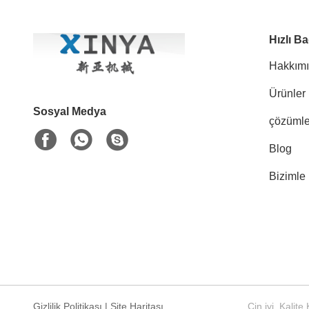
Hızlı Ba
Hakkım
Ürünler
Sosyal Medya
çözümle
Blog
Bizimle 
Gizlilik Politikası
|
Site Haritası
Çin iyi. Kali