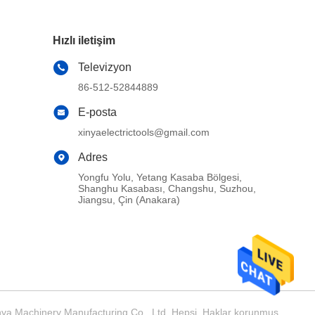
Hızlı iletişim
Televizyon
86-512-52844889
E-posta
xinyaelectrictools@gmail.com
Adres
Yongfu Yolu, Yetang Kasaba Bölgesi,
Shanghu Kasabası, Changshu, Suzhou,
Jiangsu, Çin (Anakara)
inya Machinery Manufacturing Co., Ltd. Hepsi. Haklar korunmuş.