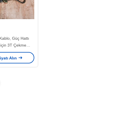
ablo, Güç Hattı
için 3T Çekme
elepçeyle Birlikte
iyatı Alın
Gelir