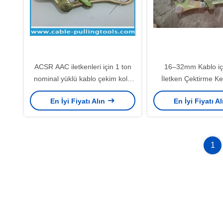
ACSR AAC iletkenleri için 1 ton
16–32mm Kablo iç
nominal yüklü kablo çekim kolu
İletken Çektirme Ke
kayma karşıtı tırmıklı çene ve
Yüksek Mukavemetli
En İyi Fiyatı Alın
En İyi Fiyatı A
galvanizli yüzey
Çelik Tel Çekme K
1