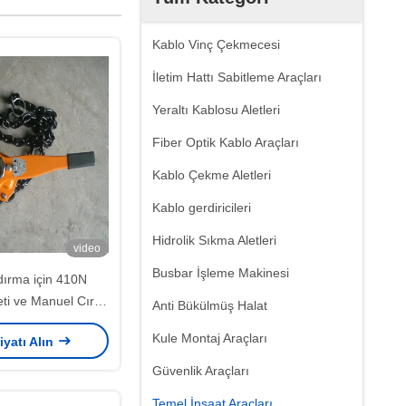
Kablo Vinç Çekmecesi
İletim Hattı Sabitleme Araçları
Yeraltı Kablosu Aletleri
Fiber Optik Kablo Araçları
Kablo Çekme Aletleri
Kablo gerdiricileri
Hidrolik Sıkma Aletleri
video
Busbar İşleme Makinesi
dırma için 410N
ti ve Manuel Cırcır
Anti Bükülmüş Halat
Ton Anma Yük Kolu
Kule Montaj Araçları
iyatı Alın
Vinç
Güvenlik Araçları
Temel İnşaat Araçları