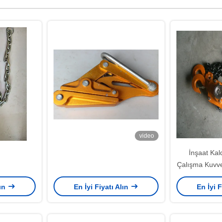
video
İnşaat Kal
Çalışma Kuvve
Kolu ile 3 
lın
En İyi Fiyatı Alın
En İyi F