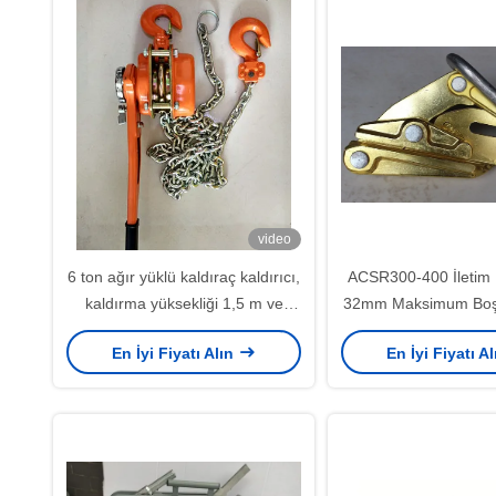
video
6 ton ağır yüklü kaldıraç kaldırıcı,
ACSR300-400 İletim H
kaldırma yüksekliği 1,5 m ve
32mm Maksimum Boş
inşaat kaldırma için 10 mm zincir
Nominal Yük Alüminy
En İyi Fiyatı Alın
En İyi Fiyatı A
İletken Tutu