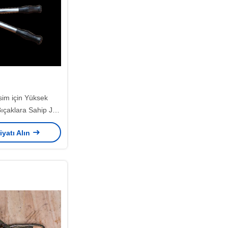
sim için Yüksek
ıçaklara Sahip J50
anuel Kablo Kesici
iyatı Alın