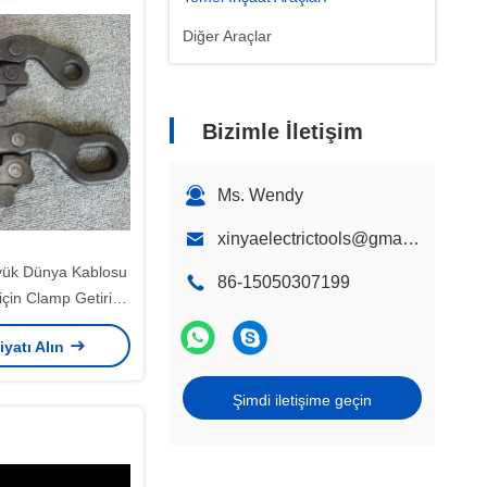
Diğer Araçlar
Bizimle İletişim
Ms. Wendy
xinyaelectrictools@gmail.com
 yük Dünya Kablosu
86-15050307199
çin Clamp Getirin
ene Tipi Kablo
iyatı Alın
Şimdi iletişime geçin