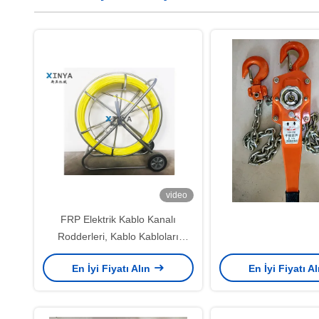
video
FRP Elektrik Kablo Kanalı
Rodderleri, Kablo Kabloları
12mm
En İyi Fiyatı Alın
En İyi Fiyatı A