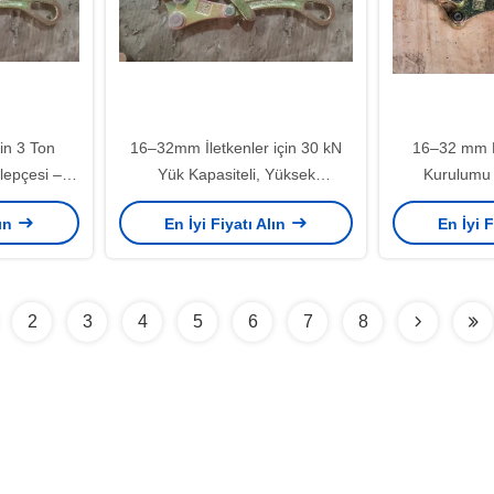
in 3 Ton
16–32mm İletkenler için 30 kN
16–32 mm K
lepçesi –
Yük Kapasiteli, Yüksek
Kurulumu 
 Alaşımlı
Mukavemetli Çelikten 3T Ağır
Kapasiteli K
lın
En İyi Fiyatı Alın
En İyi F
elepçesi
Hizmet Kablo Kelepçesi
2
3
4
5
6
7
8