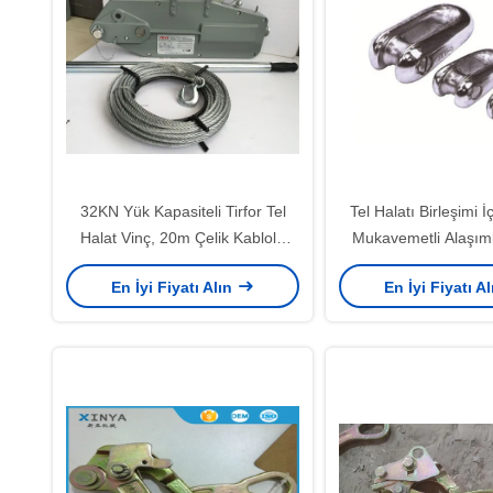
32KN Yük Kapasiteli Tirfor Tel
Tel Halatı Birleşimi 
Halat Vinç, 20m Çelik Kablolu
Mukavemetli Alaşıml
Manuel Kablo Çekme Vinci, Hat
Galvanizli Yüzeyli 1
En İyi Fiyatı Alın
En İyi Fiyatı A
İnşaatı İçin
Kapasiteli Çelik
Konnektör