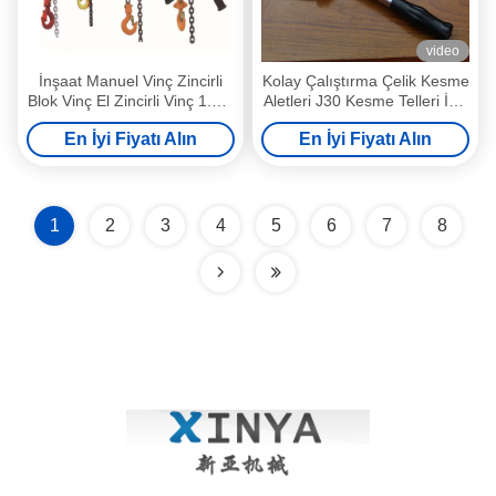
video
İnşaat Manuel Vinç Zincirli
Kolay Çalıştırma Çelik Kesme
Blok Vinç El Zincirli Vinç 1.5M
Aletleri J30 Kesme Telleri İçin
zincir
Mandallı Kablo Kesici
En İyi Fiyatı Alın
En İyi Fiyatı Alın
1
2
3
4
5
6
7
8