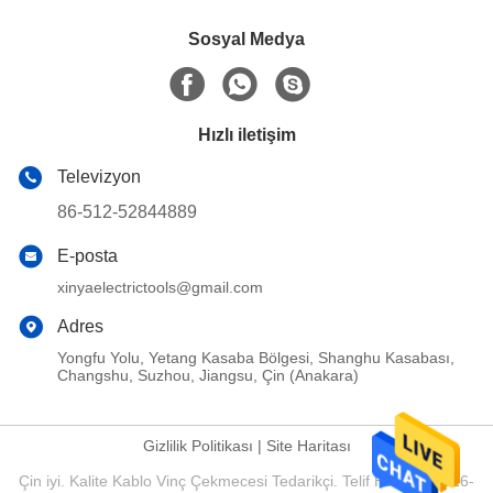
Sosyal Medya
Hızlı iletişim
Televizyon
86-512-52844889
E-posta
xinyaelectrictools@gmail.com
Adres
Yongfu Yolu, Yetang Kasaba Bölgesi, Shanghu Kasabası,
Changshu, Suzhou, Jiangsu, Çin (Anakara)
Gizlilik Politikası
|
Site Haritası
Çin iyi. Kalite Kablo Vinç Çekmecesi Tedarikçi. Telif Hakkı © 2016-