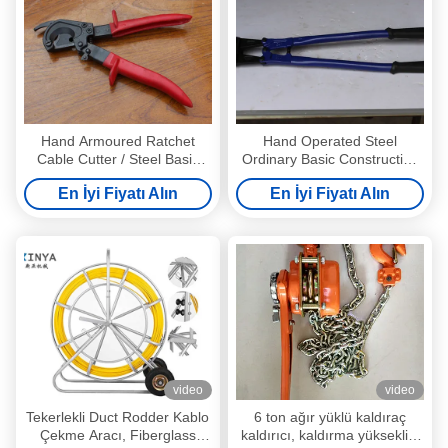
Hand Armoured Ratchet
Hand Operated Steel
Cable Cutter / Steel Basic
Ordinary Basic Construction
Hand Tools ISO
Tools / Electrical Wire Cutters
En İyi Fiyatı Alın
En İyi Fiyatı Alın
video
video
Tekerlekli Duct Rodder Kablo
6 ton ağır yüklü kaldıraç
Çekme Aracı, Fiberglass
kaldırıcı, kaldırma yüksekliği