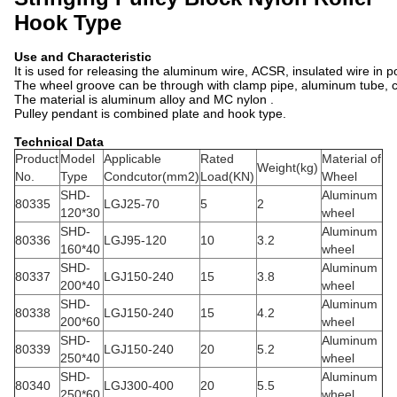
Hook Type
Use and Characteristic
It
is used for releasing the aluminum wire, ACSR, insulated wire in p
The wheel groove can be through with clamp pipe, aluminum tube, c
The material is aluminum alloy and MC nylon .
Pulley pendant is combined plate and hook type.
Technical Data
Product
Model
Applicable
Rated
Material of
Weight(kg)
No.
Type
Condcutor(mm2)
Load(KN)
Wheel
SHD-
Aluminum
80335
LGJ25-70
5
2
120*30
wheel
SHD-
Aluminum
80336
LGJ95-120
10
3.2
160*40
wheel
SHD-
Aluminum
80337
LGJ150-240
15
3.8
200*40
wheel
SHD-
Aluminum
80338
LGJ150-240
15
4.2
200*60
wheel
SHD-
Aluminum
80339
LGJ150-240
20
5.2
250*40
wheel
SHD-
Aluminum
80340
LGJ300-400
20
5.5
250*60
wheel