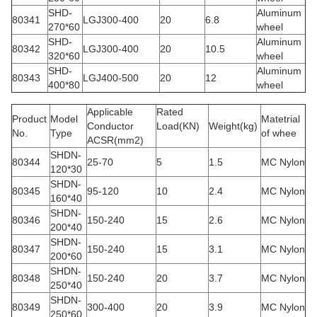
SHD-
Aluminum
80341
LGJ300-400
20
6.8
270*60
wheel
SHD-
Aluminum
80342
LGJ300-400
20
10.5
320*60
wheel
SHD-
Aluminum
80343
LGJ400-500
20
12
400*80
wheel
Applicable
Rated
Product
Model
Matetrial
Conductor
Load(KN)
Weight(kg)
No.
Type
of whee
ACSR(mm2)
SHDN-
80344
25-70
5
1.5
MC Nylon
120*30
SHDN-
80345
95-120
10
2.4
MC Nylon
160*40
SHDN-
80346
150-240
15
2.6
MC Nylon
200*40
SHDN-
80347
150-240
15
3.1
MC Nylon
200*60
SHDN-
80348
150-240
20
3.7
MC Nylon
250*40
SHDN-
80349
300-400
20
3.9
MC Nylon
250*60