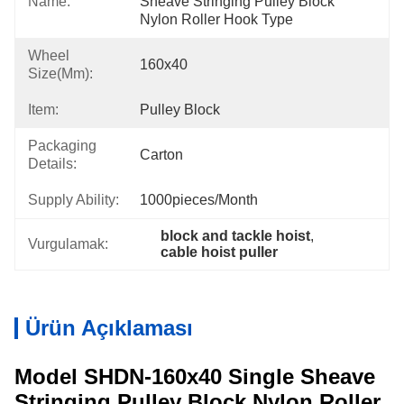
Name:
Sheave Stringing Pulley Block 
Nylon Roller Hook Type
Wheel
160x40
Size(mm):
Item:
Pulley Block
Packaging
Carton
Details:
Supply Ability:
1000pieces/month
block and tackle hoist
, 
Vurgulamak:
cable hoist puller
Ürün Açıklaması
Model SHDN-160x40 Single Sheave
Stringing Pulley Block Nylon Roller