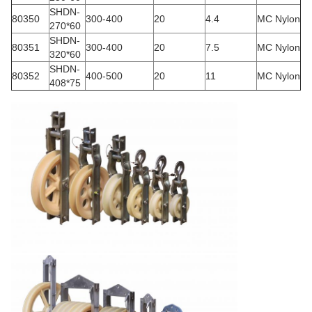
SHDN-
80350
300-400
20
4.4
MC Nylon
270*60
SHDN-
80351
300-400
20
7.5
MC Nylon
320*60
SHDN-
80352
400-500
20
11
MC Nylon
408*75