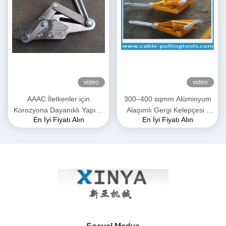
video
video
AAAC İletkenler için
300–400 sqmm Alüminyum
Korozyona Dayanıklı Yapıya
Alaşımlı Gergi Kelepçesi |
En İyi Fiyatı Alın
En İyi Fiyatı Alın
Sahip 28mm Maksimum
ACSR & AAAC İletkenler için
Açıklıklı Yüksek Mukavemetli
İletim Hattı Kavrama
Dövme Alüminyum Alaşımlı
Gergi Kelepçesi