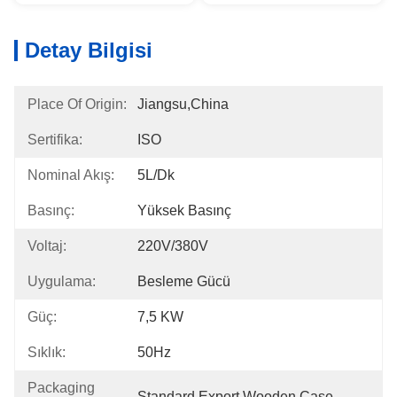
Detay Bilgisi
Place Of Origin:
Jiangsu,China
Sertifika:
ISO
Nominal Akış:
5L/dk
Basınç:
Yüksek Basınç
Voltaj:
220V/380V
Uygulama:
Besleme Gücü
Güç:
7,5 KW
Sıklık:
50Hz
Packaging
Standard Export Wooden Case