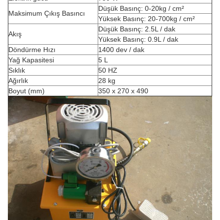
Düşük Basınç: 0-20kg / cm²
Maksimum Çıkış Basıncı
Yüksek Basınç: 20-700kg / cm²
Düşük Basınç: 2.5L / dak
Akış
Yüksek Basınç: 0.9L / dak
Döndürme Hızı
1400 dev / dak
Yağ Kapasitesi
5 L
Sıklık
50 HZ
Ağırlık
28 kg
Boyut (mm)
350 x 270 x 490