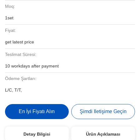
Moq:
1set
Fiyat:
get latest price
Teslimat Süresi:
10 workdays after payment
Ödeme Şartları:
L/C, T/T,
En İyi Fiyatı Alın
Şimdi Iletişime Geçin
Detay Bilgisi
Ürün Açıklaması