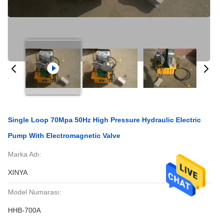
Single Loop 70Mpa 50Hz High Pressure Hydraulic Electric
Pump With Electromagnetic Valve
Marka Adı:
XINYA
Model Numarası:
HHB-700A