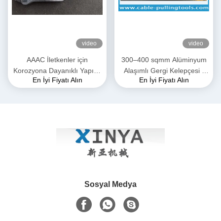
video
video
AAAC İletkenler için
300–400 sqmm Alüminyum
Korozyona Dayanıklı Yapıya
Alaşımlı Gergi Kelepçesi |
En İyi Fiyatı Alın
En İyi Fiyatı Alın
Sahip 28mm Maksimum
ACSR & AAAC İletkenler için
Açıklıklı Yüksek Mukavemetli
İletim Hattı Kavrama
Dövme Alüminyum Alaşımlı
Gergi Kelepçesi
Sosyal Medya