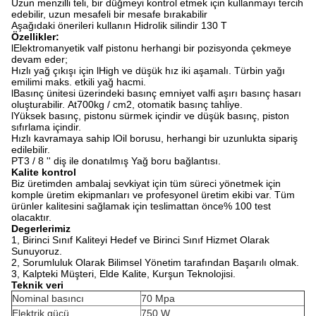
Uzun menzilli teli, bir düğmeyi kontrol etmek için kullanmayı tercih
edebilir, uzun mesafeli bir mesafe bırakabilir
Aşağıdaki önerileri kullanın Hidrolik silindir 130 T
Özellikler:
lElektromanyetik valf pistonu herhangi bir pozisyonda çekmeye
devam eder;
Hızlı yağ çıkışı için lHigh ve düşük hız iki aşamalı.
Türbin yağı
emilimi maks.
etkili yağ hacmi.
lBasınç ünitesi üzerindeki basınç emniyet valfi aşırı basınç hasarı
oluşturabilir.
At700kg / cm2, otomatik basınç tahliye.
lYüksek basınç, pistonu sürmek içindir ve düşük basınç, piston
sıfırlama içindir.
Hızlı kavramaya sahip lOil borusu, herhangi bir uzunlukta sipariş
edilebilir.
PT3 / 8 '' diş ile donatılmış Yağ boru bağlantısı.
Kalite kontrol
Biz üretimden ambalaj sevkiyat için tüm süreci yönetmek için
komple üretim ekipmanları ve profesyonel üretim ekibi var. Tüm
ürünler kalitesini sağlamak için teslimattan önce% 100 test
olacaktır.
Degerlerimiz
1, Birinci Sınıf Kaliteyi Hedef ve Birinci Sınıf Hizmet Olarak
Sunuyoruz.
2, Sorumluluk Olarak Bilimsel Yönetim tarafından Başarılı olmak.
3, Kalpteki Müşteri, Elde Kalite, Kurşun Teknolojisi.
Teknik veri
Nominal basıncı
70 Mpa
Elektrik gücü
750 W