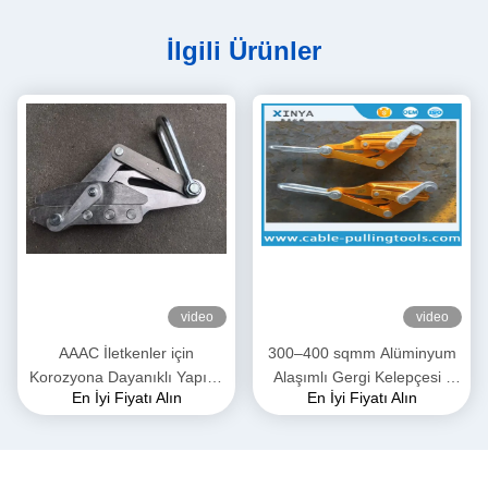
İlgili Ürünler
video
video
AAAC İletkenler için
300–400 sqmm Alüminyum
Korozyona Dayanıklı Yapıya
Alaşımlı Gergi Kelepçesi |
En İyi Fiyatı Alın
En İyi Fiyatı Alın
Sahip 28mm Maksimum
ACSR & AAAC İletkenler için
Açıklıklı Yüksek Mukavemetli
İletim Hattı Kavrama
Dövme Alüminyum Alaşımlı
Gergi Kelepçesi