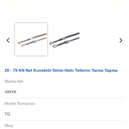
20 - 75 KN Net Konektör İletim Hattı Tellerini Yarma Yapma
Marka Adı:
XINYA
Model Numarası:
TG
Moq: