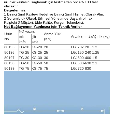
ürünler kalitesini sağlamak için teslimattan önce% 100 test
olacaktır.
Degerlerimiz
1 Birinci Sınıf Kaliteyi Hedef ve Birinci Sınıf Hizmet Olarak Alın.
2 Sorumluluk Olarak Bilimsel Yönetimde Başarılı olmak.
Kalpteki 3 Müşteri, Elde Kalite, Kurşun Teknolojisi.
Net Bağlayıcının Yapılması için Teknik Veriler
NO yazın.
Ürün
Anma Yükü
Aralık (mm2)
Ağırlık (kg)
tek
çift ​​
No.
(KN)
kafa
kafa
80195
TG-20
KG-20
20
LGJ70-120
1.2
80196
TG-25
KG-25
25
LGJ150-240
1.25
80197
TG-30
KG-30
30
LGJ300-400
1.5
80198
TG-50
KG-50
50
LGJ500-630
2.1
80199
TG-75
KG-75
75
LGJ720-830