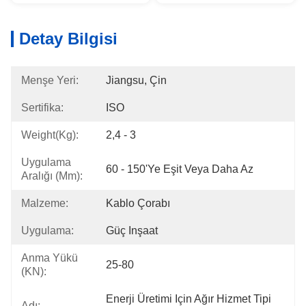
Detay Bilgisi
Menşe Yeri:
Jiangsu, Çin
Sertifika:
ISO
Weight(kg):
2,4 - 3
Uygulama
60 - 150'ye Eşit Veya Daha Az
Aralığı (mm):
Malzeme:
Kablo Çorabı
Uygulama:
Güç Inşaat
Anma Yükü
25-80
(KN):
Enerji Üretimi Için Ağır Hizmet Tipi 
Adı: