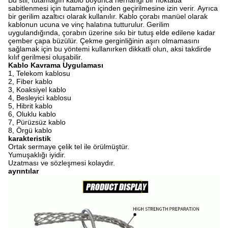
Bu stil, tutamağın kablo boyunca herhangi bir noktada
sabitlenmesi için tutamağın içinden geçirilmesine izin verir.
Ayrıca
bir gerilim azaltıcı olarak kullanılır.
Kablo çorabı manüel olarak
kablonun ucuna ve vinç halatına tutturulur. Gerilim
uygulandığında, çorabın üzerine sıkı bir tutuş elde edilene kadar
çember çapa büzülür.
Çekme gerginliğinin aşırı olmamasını
sağlamak için bu yöntemi kullanırken dikkatli olun, aksi takdirde
kılıf gerilmesi oluşabilir.
Kablo Kavrama Uygulaması
1, Telekom kablosu
2, Fiber kablo
3, Koaksiyel kablo
4, Besleyici kablosu
5, Hibrit kablo
6, Oluklu kablo
7, Pürüzsüz kablo
8, Örgü kablo
karakteristik
Ortak sermaye çelik tel ile örülmüştür.
Yumuşaklığı iyidir.
Uzatması ve sözleşmesi kolaydır.
ayrıntılar