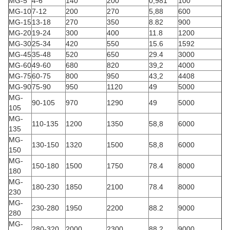
MG-5
4-6
140
200
0,981
100
MG-10
7-12
200
270
5,88
600
MG-15
13-18
270
350
8.82
900
MG-20
19-24
300
400
11.8
1200
MG-30
25-34
420
550
15.6
1592
MG-45
35-48
520
650
29.4
3000
MG-60
49-60
680
820
39,2
4000
MG-75
60-75
800
950
43,2
4408
MG-90
75-90
950
1120
49
5000
MG-
90-105
970
1290
49
5000
105
MG-
110-135
1200
1350
58,8
6000
135
MG-
130-150
1320
1500
58,8
6000
150
MG-
150-180
1500
1750
78.4
8000
180
MG-
180-230
1850
2100
78.4
8000
230
MG-
230-280
1950
2200
88.2
9000
280
MG-
280-320
2000
2300
88.2
9000