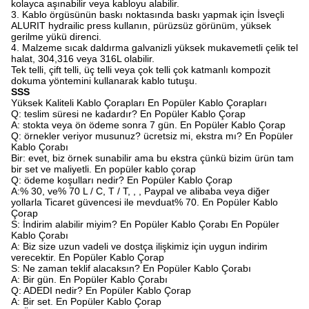
kolayca aşınabilir veya kabloyu alabilir.
3. Kablo örgüsünün baskı noktasında baskı yapmak için İsveçli
ALURIT hydrailic press kullanın, pürüzsüz görünüm, yüksek
gerilme yükü direnci.
4. Malzeme sıcak daldırma galvanizli yüksek mukavemetli çelik tel
halat, 304,316 veya 316L olabilir.
Tek telli, çift telli, üç telli veya çok telli çok katmanlı kompozit
dokuma yöntemini kullanarak kablo tutuşu.
SSS
Yüksek Kaliteli Kablo Çorapları En Popüler Kablo Çorapları
Q: teslim süresi ne kadardır? En Popüler Kablo Çorap
A: stokta veya ön ödeme sonra 7 gün. En Popüler Kablo Çorap
Q: örnekler veriyor musunuz?
ücretsiz mi, ekstra mı? En Popüler
Kablo Çorabı
Bir: evet, biz örnek sunabilir ama bu ekstra çünkü bizim ürün tam
bir set ve maliyetli. En popüler kablo çorap
Q: ödeme koşulları nedir? En Popüler Kablo Çorap
A:% 30, ve% 70 L / C, T / T, , , Paypal ve alibaba veya diğer
yollarla Ticaret güvencesi ile mevduat% 70. En Popüler Kablo
Çorap
S: İndirim alabilir miyim? En Popüler Kablo Çorabı En Popüler
Kablo Çorabı
A: Biz size uzun vadeli ve dostça ilişkimiz için uygun indirim
verecektir. En Popüler Kablo Çorap
S: Ne zaman teklif alacaksın? En Popüler Kablo Çorabı
A: Bir gün.
En Popüler Kablo Çorabı
Q: ADEDI nedir? En Popüler Kablo Çorap
A: Bir set. En Popüler Kablo Çorap