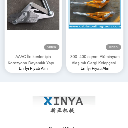
video
video
AAAC İletkenler için
300–400 sqmm Alüminyum
Korozyona Dayanıklı Yapıya
Alaşımlı Gergi Kelepçesi |
En İyi Fiyatı Alın
En İyi Fiyatı Alın
Sahip 28mm Maksimum
ACSR & AAAC İletkenler için
Açıklıklı Yüksek Mukavemetli
İletim Hattı Kavrama
Dövme Alüminyum Alaşımlı
Gergi Kelepçesi