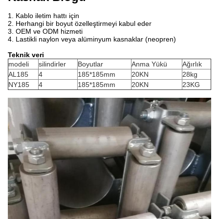
1. Kablo iletim hattı için
2. Herhangi bir boyut özelleştirmeyi kabul eder
3. OEM ve ODM hizmeti
4. Lastikli naylon veya alüminyum kasnaklar (neopren)
Teknik veri
modeli
silindirler
Boyutlar
Anma Yükü
Ağırlık
AL185
4
185*185mm
20KN
28kg
NY185
4
185*185mm
20KN
23KG