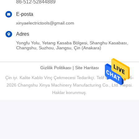
86-512-52844889
E-posta
xinyaelectrictools@gmail.com
Adres
Yongfu Yolu, Yetang Kasaba Bölgesi, Shanghu Kasabası,
Changshu, Suzhou, Jiangsu, Çin (Anakara)
Gizlilik Politikası
|
Site Haritası
Çin iyi. Kalite Kablo Vinç Çekmecesi Tedarikçi. Telif Hakkı © 2016-
2026 Changshu Xinya Machinery Manufacturing Co., Ltd. Hepsi.
Haklar korunmuş.