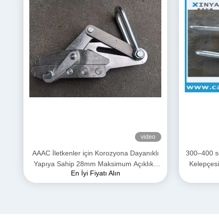
video
AAAC İletkenler için Korozyona Dayanıklı
300–400 s
Yapıya Sahip 28mm Maksimum Açıklıklı
Kelepçesi
En İyi Fiyatı Alın
Yüksek Mukavemetli Dövme Alüminyum
Alaşımlı Gergi Kelepçesi