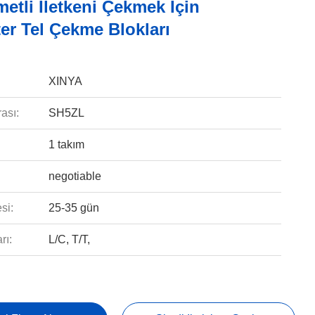
etli Iletkeni Çekmek Için
er Tel Çekme Blokları
XINYA
ası:
SH5ZL
1 takım
negotiable
si:
25-35 gün
rı:
L/C, T/T,