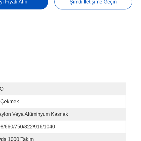
yi Fiyatı Alın
Şimdi Iletişime Geçin
SO
p Çekmek
aylon Veya Alüminyum Kasnak
8/660/750/822/916/1040
yda 1000 Takım