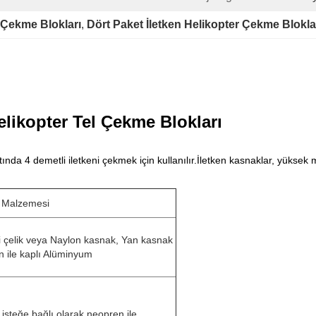
r Çekme Blokları
, 
Dört Paket İletken Helikopter Çekme Blokla
elikopter Tel Çekme Blokları
ttında 4 demetli iletkeni çekmek için kullanılır.İletken kasnaklar, yüks
 Malzemesi
 çelik veya Naylon kasnak, Yan kasnak
 ile kaplı Alüminyum
 isteğe bağlı olarak neopren ile