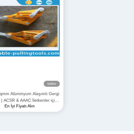
video
qmm Alüminyum Alaşımlı Gergi
 | ACSR & AAAC İletkenler için
En İyi Fiyatı Alın
İletim Hattı Kavrama