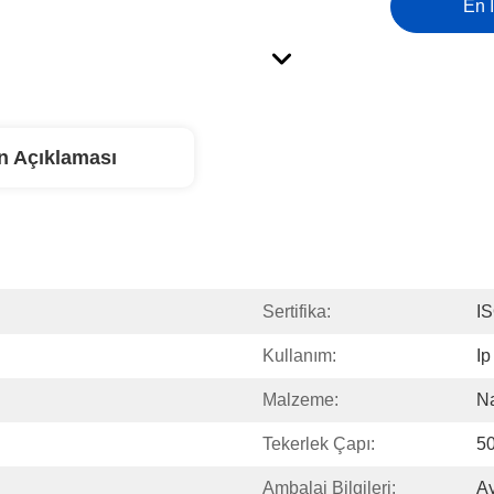
En İ
n Açıklaması
Sertifika:
I
Kullanım:
I
Malzeme:
N
Tekerlek Çapı:
50
Ambalaj Bilgileri:
A