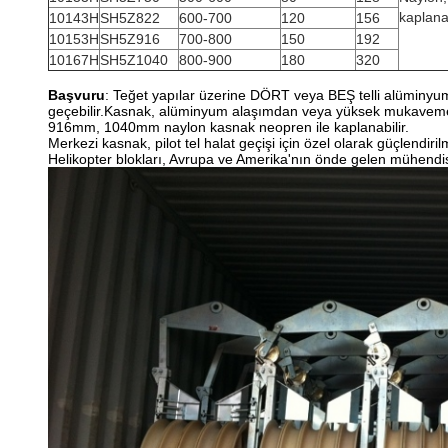
kaplanab
10143H
SH5Z822
600-700
120
156
10153H
SH5Z916
700-800
150
192
10167H
SH5Z1040
800-900
180
320
Başvuru
: Teğet yapılar üzerine DÖRT veya BEŞ telli alüminyum
geçebilir.Kasnak, alüminyum alaşımdan veya yüksek mukaveme
916mm, 1040mm naylon kasnak neopren ile kaplanabilir.
Merkezi kasnak, pilot tel halat geçişi için özel olarak güçlendirilm
Helikopter blokları, Avrupa ve Amerika'nın önde gelen mühendisli