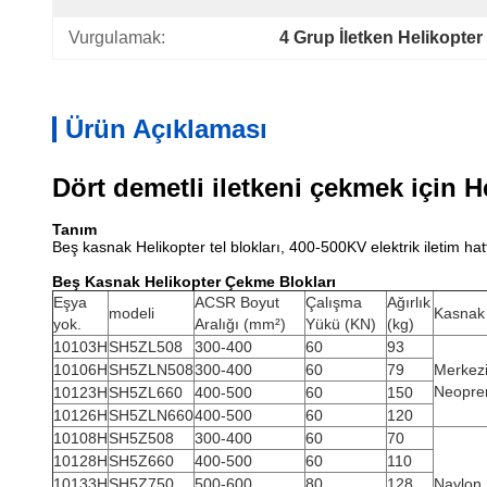
Vurgulamak:
4 Grup İletken Helikopte
Ürün Açıklaması
Dört demetli iletkeni çekmek için H
Tanım
Beş kasnak Helikopter tel blokları, 400-500KV elektrik iletim ha
Beş Kasnak Helikopter Çekme Blokları
Eşya
ACSR Boyut
Çalışma
Ağırlık
modeli
Kasnak
yok.
Aralığı (mm²)
Yükü (KN)
(kg)
10103H
SH5ZL508
300-400
60
93
10106H
SH5ZLN508
300-400
60
79
Merkezi
Neopren
10123H
SH5ZL660
400-500
60
150
10126H
SH5ZLN660
400-500
60
120
10108H
SH5Z508
300-400
60
70
10128H
SH5Z660
400-500
60
110
10133H
SH5Z750
500-600
80
128
Naylon,