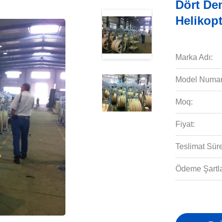
Dört Dem
Helikopt
Marka Adı:
Model Numar
Moq:
Fiyat:
Teslimat Süre
Ödeme Şartla