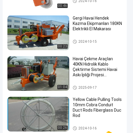
2024-10-16
00:46
Gergi Havai Hendek
Kazma Ekipmanları 180KN
Elektrikli El Makarası
Kablo Çekme Aletleri
2024-10-15
00:23
Havai Çekme Araçları
40KN Hidrolik Kablo
Çektirme Sistemi Havai
Askı İpliği Projesi
Sırasında
Kablo Çekme Aletleri
01:04
2025-09-17
Yellow Cable Pulling Tools
10mm Cobra Conduit
Duct Rods Fiberglass Duc
Rod
Kablo Çekme Aletleri
00:26
2024-10-16