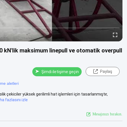
00 kN'lik maksimum linepull ve otomatik overpull
Paylaş
Şimdi iletişime geçin
kme aletleri
 çekiciler yüksek gerilimli hat işlemleri için tasarlanmıştır,
ha fazlasını izle
Mesajınızı bırakın.