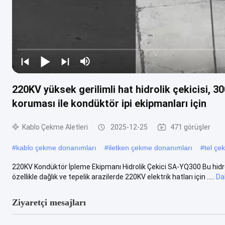
220KV yüksek gerilimli hat hidrolik çekicisi, 3
koruması ile kondüktör ipi ekipmanları için
Kablo Çekme Aletleri
2025-12-25
471 görüşler
#
kablo çekme donanımları
#
iletken çekme donanımları
#
tel çe
220KV Kondüktör İpleme Ekipmanı Hidrolik Çekici SA-YQ300 Bu hidrolik
özellikle dağlık ve tepelik arazilerde 220KV elektrik hatları için .....
Da
Ziyaretçi mesajları