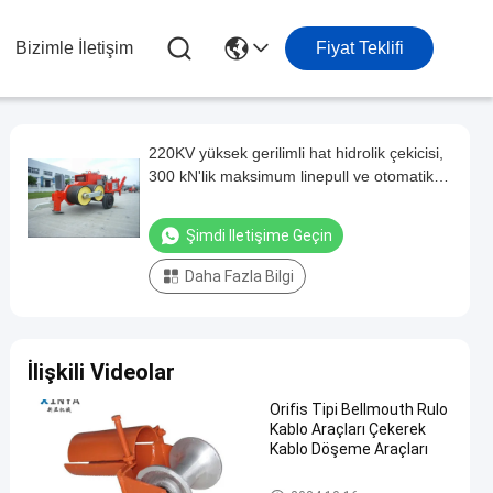
Bizimle İletişim
Fiyat Teklifi
220KV yüksek gerilimli hat hidrolik çekicisi,
300 kN'lik maksimum linepull ve otomatik
overpull koruması ile kondüktör ipi
ekipmanları için
Şimdi Iletişime Geçin
Daha Fazla Bilgi
İlişkili Videolar
Orifis Tipi Bellmouth Rulo
Kablo Araçları Çekerek
Kablo Döşeme Araçları
Kablo Çekme Aletleri